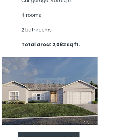
Car garage: 455 sq.ft.
4 rooms
2 bathrooms
Total area: 2,082 sq ft.