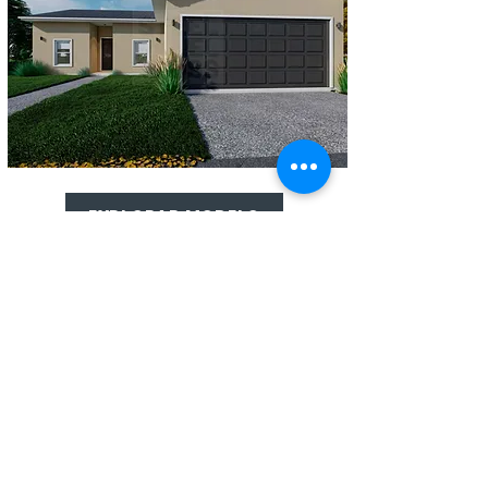
EXPLORAR MODELO
Modelo 2004
Living area: 1,475 sq. ft.
Car garage: 399 sq.ft.
3 rooms