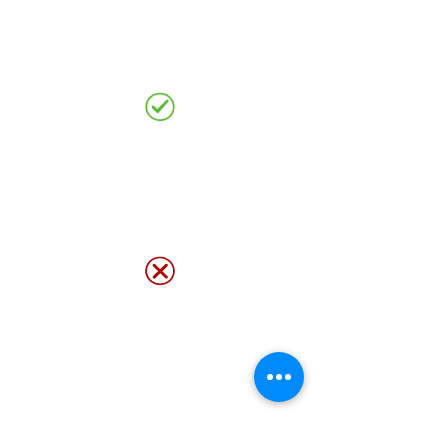
Beneficios clave de los
LGS Trusses
Beneficios clave de
los LGS Trusses
Beneficios clave de
los LGS Trusses